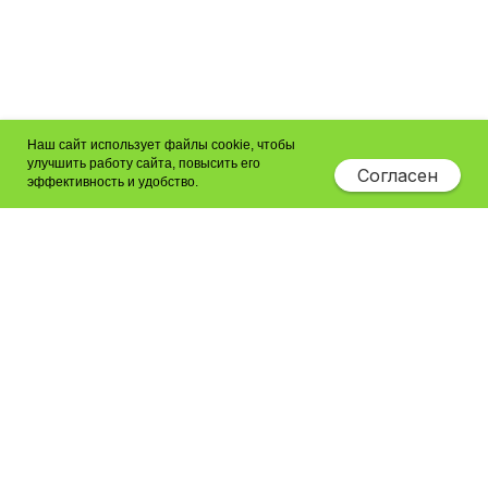
Наш сайт использует файлы cookie, чтобы
улучшить работу сайта, повысить его
Согласен
эффективность и удобство.
Подать заявку
Политика в отношении обработки персональных данных
(C) 2025
Создание сайта
@art_motion